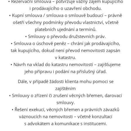
• Rezervační smlouva – potvrzuje vážný zájem kupujícího
i prodávajícího o uzavření obchodu.
• Kupní smlouva / smlouva o smlouvě budoucí – právně
ošetří všechny podmínky převodu vlastnictví, včetně
platebních ujednání a termínů.
• Smlouvy o převodu družstevních práv.
• Smlouva o úschově peněz – chrání jak prodávajícího,
tak kupujícího, dokud není převod nemovitosti zapsán
v katastru.
• Návrh na vklad do katastru nemovitostí – zajišťujeme
jeho přípravu i podání na příslušný úřad.
Dále, v případě žádosti klienta mohu pomoci se
zajištěním
• Smlouvy o zřízení či zrušení věcných břemen, darovací
smlouvy.
• Řešení exekucí, věcných břemen a právních závazků
váznoucích na nemovitosti – včetně konzultací
s advokátem a komunikace s institucemi.