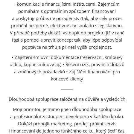
i komunikaci s financujícími institucemi. Zájemcům
pomáhám s optimálním způsobem financování
a poskytuji průběžné poradenství tak, aby celý proces
proběhl bezpečně, efektivně a v souladu s legislativou.
V případě potřeby dokáži vstoupit do projektu již v rané
fázi a pomoci upravit koncept tak, aby lépe odpovídal
poptávce na trhu a přinesl vyšší prodejnost.
• Zajištění smluvní dokumentace (rezervační, smlouvy
o dílo, kupní smlouvy aj.) • Řešení rizik, právních dotazů
a změnových požadavků • Zajištění financování pro
koncové klienty
⸻
Dlouhodobá spolupráce založená na důvěře a výsledcích
Moji prioritou je mimo jiné i dlouhodobá spolupráce
a profesionální zastoupení developera v každém kroku.
Dokáži propojit marketing, prodej, právní servis
i financování do jednoho funkčního celku, který šetří čas,