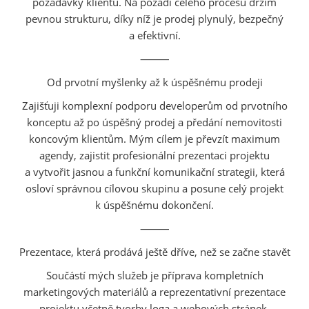
požadavky klientů. Na pozadí celého procesu držím
pevnou strukturu, díky níž je prodej plynulý, bezpečný
a efektivní.
⸻
Od prvotní myšlenky až k úspěšnému prodeji
Zajišťuji komplexní podporu developerům od prvotního
konceptu až po úspěšný prodej a předání nemovitosti
koncovým klientům. Mým cílem je převzít maximum
agendy, zajistit profesionální prezentaci projektu
a vytvořit jasnou a funkční komunikační strategii, která
osloví správnou cílovou skupinu a posune celý projekt
k úspěšnému dokončení.
⸻
Prezentace, která prodává ještě dříve, než se začne stavět
Součástí mých služeb je příprava kompletních
marketingových materiálů a reprezentativní prezentace
projektu včetně tvorby loga a webových stránek,