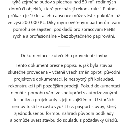
týká zejména budov s plochou nad 50 m², rodinných
domů či objektů, které procházejí rekonstrukcí. Platnost
průkazu je 10 let a jeho absence může vést k pokutám až
ve výši 200 000 Kč. Díky mým ověřeným partnerům vám
pomohu se zajištění podkladů pro zpracování PENB
rychle a profesionálně – bez zbytečného papírování.
⸻
Dokumentace skutečného provedení stavby
Tento dokument přesně popisuje, jak byla stavba
skutečně provedena – včetně všech změn oproti původní
projektové dokumentaci. Je nezbytný při kolaudaci,
rekonstrukci i při pozdějším prodeji. Pokud dokumentaci
nemáte, pomohu vám ve spolupráci s autorizovanými
techniky a projektanty s jejím zajištěním. U starších
nemovitostí lze často využít tzv. pasport stavby, který
zjednodušenou formou nahradí původní podklady
a pomůže uvést stavbu do souladu s požadavky úřadů.