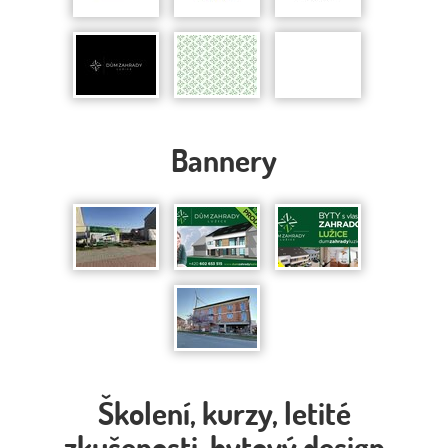
Bannery
Školení, kurzy, letité
zkušenosti, bytový design