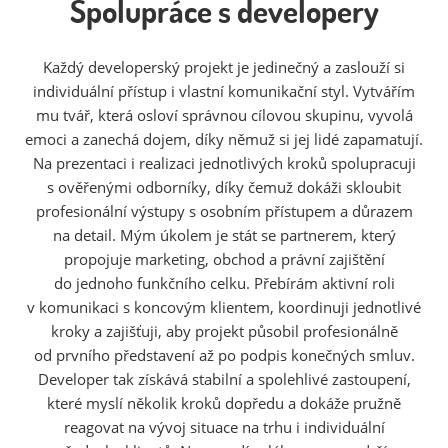
Spolupráce s developery
Každý developerský projekt je jedinečný a zaslouží si
individuální přístup i vlastní komunikační styl. Vytvářím
mu tvář, která osloví správnou cílovou skupinu, vyvolá
emoci a zanechá dojem, díky němuž si jej lidé zapamatují.
Na prezentaci i realizaci jednotlivých kroků spolupracuji
s ověřenými odborníky, díky čemuž dokáži skloubit
profesionální výstupy s osobním přístupem a důrazem
na detail. Mým úkolem je stát se partnerem, který
propojuje marketing, obchod a právní zajištění
do jednoho funkčního celku. Přebírám aktivní roli
v komunikaci s koncovým klientem, koordinuji jednotlivé
kroky a zajišťuji, aby projekt působil profesionálně
od prvního představení až po podpis konečných smluv.
Developer tak získává stabilní a spolehlivé zastoupení,
které myslí několik kroků dopředu a dokáže pružně
reagovat na vývoj situace na trhu i individuální