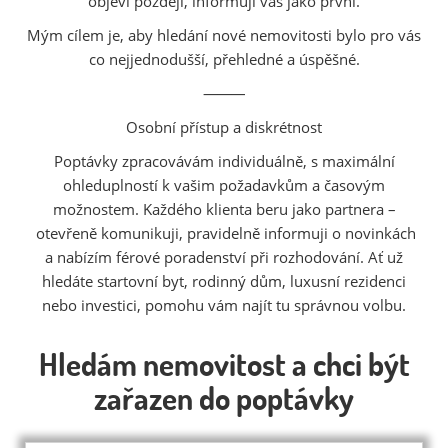
objeví později, informuji vás jako první.
Mým cílem je, aby hledání nové nemovitosti bylo pro vás
co nejjednodušší, přehledné a úspěšné.
⸻
Osobní přístup a diskrétnost
Poptávky zpracovávám individuálně, s maximální
ohleduplností k vašim požadavkům a časovým
možnostem. Každého klienta beru jako partnera –
otevřeně komunikuji, pravidelně informuji o novinkách
a nabízím férové poradenství při rozhodování. Ať už
hledáte startovní byt, rodinný dům, luxusní rezidenci
nebo investici, pomohu vám najít tu správnou volbu.
Hledám nemovitost a chci být
zařazen do poptávky