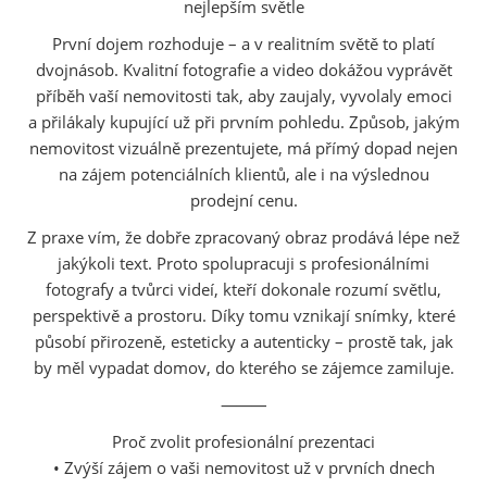
nejlepším světle
První dojem rozhoduje – a v realitním světě to platí
dvojnásob. Kvalitní fotografie a video dokážou vyprávět
příběh vaší nemovitosti tak, aby zaujaly, vyvolaly emoci
a přilákaly kupující už při prvním pohledu. Způsob, jakým
nemovitost vizuálně prezentujete, má přímý dopad nejen
na zájem potenciálních klientů, ale i na výslednou
prodejní cenu.
Z praxe vím, že dobře zpracovaný obraz prodává lépe než
jakýkoli text. Proto spolupracuji s profesionálními
fotografy a tvůrci videí, kteří dokonale rozumí světlu,
perspektivě a prostoru. Díky tomu vznikají snímky, které
působí přirozeně, esteticky a autenticky – prostě tak, jak
by měl vypadat domov, do kterého se zájemce zamiluje.
⸻
Proč zvolit profesionální prezentaci
• Zvýší zájem o vaši nemovitost už v prvních dnech