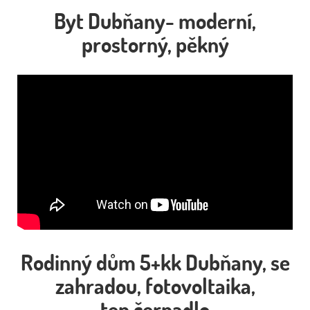
Byt Dubňany- moderní,
prostorný, pěkný
Rodinný dům 5+kk Dubňany, se
zahradou, fotovoltaika,
tep.čerpadlo